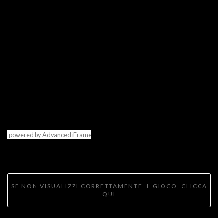
powered by Advanced iFrame
SE NON VISUALIZZI CORRETTAMENTE IL GIOCO, CLICCA
QUI