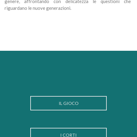
genere, affrontando con delicatezza le questioni che
riguardano le nuove generazioni.
IL GIOCO
I CORTI