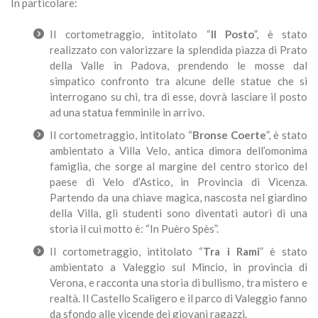
In particolare:
Il cortometraggio, intitolato “
Il Posto
”, è stato
realizzato con valorizzare la splendida piazza di Prato
della Valle in Padova, prendendo le mosse dal
simpatico confronto tra alcune delle statue che si
interrogano su chi, tra di esse, dovrà lasciare il posto
ad una statua femminile in arrivo.
Il cortometraggio, intitolato “
Bronse Coerte
”, è stato
ambientato a Villa Velo, antica dimora dell’omonima
famiglia, che sorge al margine del centro storico del
paese di Velo d’Astico, in Provincia di Vicenza.
Partendo da una chiave magica, nascosta nel giardino
della Villa, gli studenti sono diventati autori di una
storia il cui motto è: “In Puèro Spès”.
Il cortometraggio, intitolato “
Tra i Rami
” è stato
ambientato a Valeggio sul Mincio, in provincia di
Verona, e racconta una storia di bullismo, tra mistero e
realtà. Il Castello Scaligero e il parco di Valeggio fanno
da sfondo alle vicende dei giovani ragazzi.